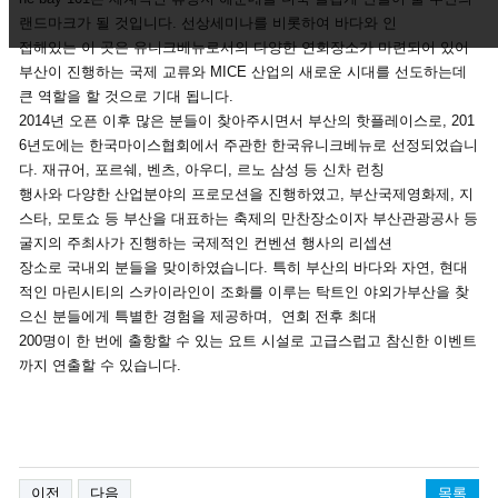
랜드마크가 될 것입니다. 선상세미나를 비롯하여 바다와 인
접해있는 이 곳은 유니크베뉴로서의 다양한 연회장소가 마련되어 있어
부산이 진행하는 국제 교류와 MICE 산업의 새로운 시대를 선도하는데
큰 역할을 할 것으로 기대 됩니다.
2014년 오픈 이후 많은 분들이 찾아주시면서 부산의 핫플레이스로, 201
6년도에는 한국마이스협회에서 주관한 한국유니크베뉴로 선정되었습니
다. 재규어, 포르쉐, 벤츠, 아우디, 르노 삼성 등 신차 런칭
행사와 다양한 산업분야의 프로모션을 진행하였고, 부산국제영화제, 지
스타, 모토쇼 등 부산을 대표하는 축제의 만찬장소이자 부산관광공사 등
굴지의 주최사가 진행하는 국제적인 컨벤션 행사의 리셉션
장소로 국내외 분들을 맞이하였습니다. 특히 부산의 바다와 자연, 현대
적인 마린시티의 스카이라인이 조화를 이루는 탁트인 야외가부산을 찾
으신 분들에게 특별한 경험을 제공하며, 연회 전후 최대
200명이 한 번에 출항할 수 있는 요트 시설로 고급스럽고 참신한 이벤트
까지 연출할 수 있습니다.
이전
다음
목록