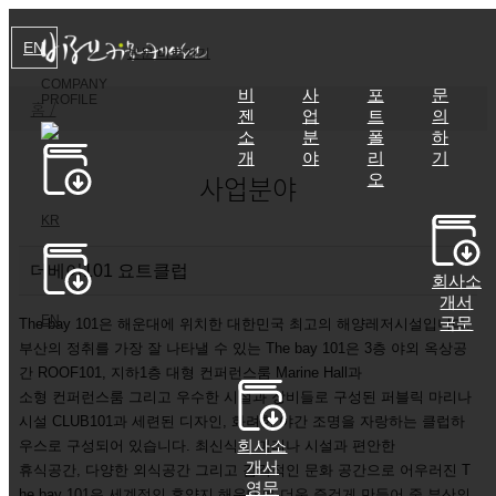
EN
본문 바로가기
COMPANY
비
사
포
문
PROFILE
홈 /
젠
업
트
의
소
분
폴
하
개
야
리
기
사업분야
오
KR
더베이101 요트클럽
회사소
개서
EN
국문
The bay 101은 해운대에 위치한 대한민국 최고의 해양레저시설입니다.
부산의 정취를 가장 잘 나타낼 수 있는 The bay 101은 3층 야외 옥상공
간 ROOF101, 지하1층 대형 컨퍼런스룸 Marine Hall과
소형 컨퍼런스룸 그리고 우수한 시설과 장비들로 구성된 퍼블릭 마리나
시설 CLUB101과 세련된 디자인, 화려한 야간 조명을 자랑하는 클럽하
우스로 구성되어 있습니다. 최신식의 마리나 시설과 편안한
회사소
개서
휴식공간, 다양한 외식공간 그리고 감각적인 문화 공간으로 어우러진 T
영문
he bay 101은 세계적인 휴양지 해운대를 더욱 즐겁게 만들어 줄 부산의