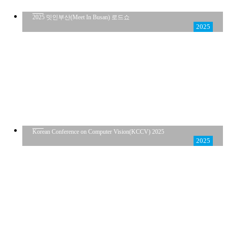
2025 밋인부산(Meet In Busan) 로드쇼
2025
Korean Conference on Computer Vision(KCCV) 2025
2025