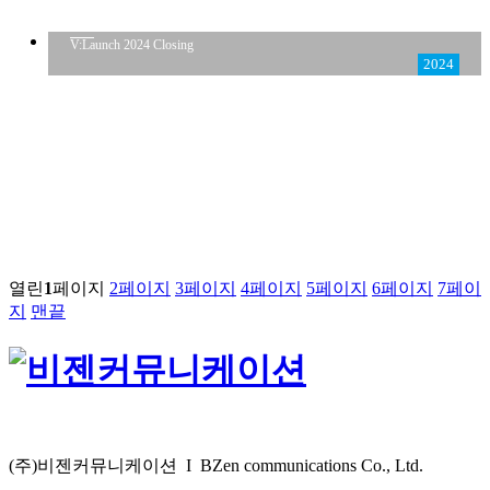
V:Launch 2024 Closing
2024
열린
1
페이지
2
페이지
3
페이지
4
페이지
5
페이지
6
페이지
7
페이
지
맨끝
(주)비젠커뮤니케이션 I BZen communications Co., Ltd.