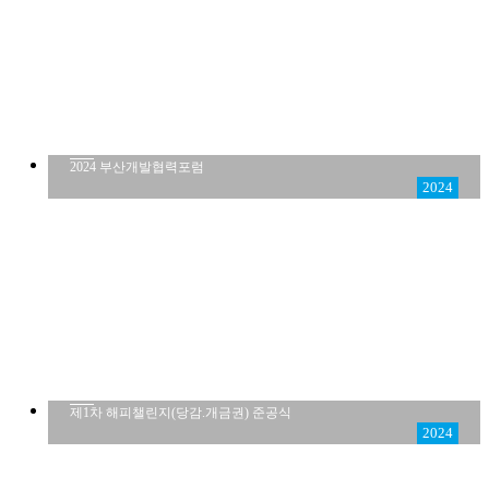
2024 부산개발협력포럼
2024
제1차 해피챌린지(당감.개금권) 준공식
2024